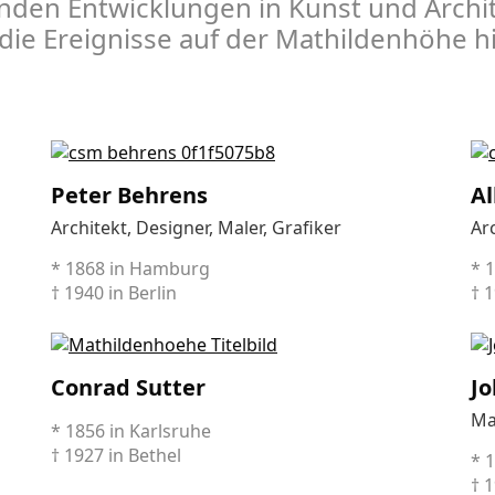
nden Ent­wicklungen in Kunst und Archit
die Ereignisse auf der Mathildenhöhe h
Peter Behrens
Al
Architekt, Designer, Maler, Grafiker
Ar
* 1868 in Hamburg
* 
† 1940 in Berlin
† 
Conrad Sutter
Jo
Ma
* 1856 in Karlsruhe
† 1927 in Bethel
* 
† 