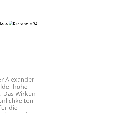
ckets
er Alexander
hildenhöhe
n. Das Wirken
nlich­keiten
ür die