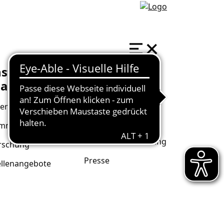
nstitut
Kontakt
athildenhöhe
Welterbebüro
er uns
Institut
Mathildenhöhe
mmlung
Darmstadt Marketing
rschung
Presse
ellenangebote