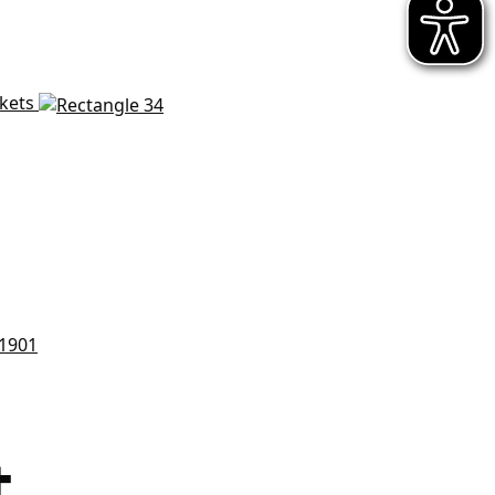
ckets
t