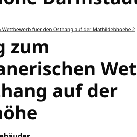
g zum
anerischen We
thang auf der
höhe
sgebäudes