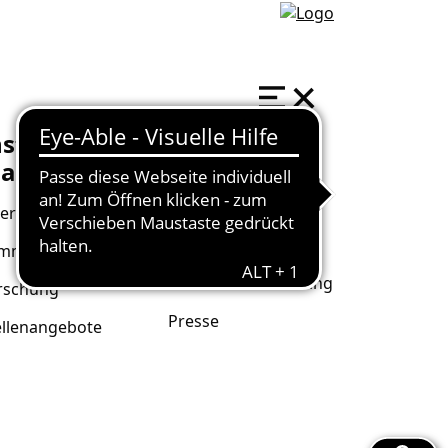
nstitut
Kontakt
athildenhöhe
Welterbebüro
er uns
Institut
Mathildenhöhe
mmlung
Darmstadt Marketing
rschung
Presse
ellenangebote