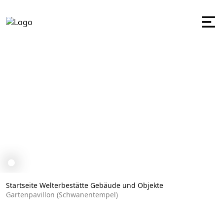
Garten­­pavillon (Schwanen­
Startseite
Welterbestätte
Gebäude und Objekte
Garten­­pavillon (Schwanen­­tempel)